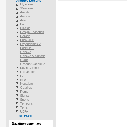
Jacques Lemans
Мужские
Женские
Amade
Animus
Artis
Baca
Classic
Design Collection
Dorado
Euro 2008
Expendables 2
Formula 1
Geneve
Geneve Automatic
Gloria
Grande Classique
Kevin Costner
La Passion
Lyra
New
Nostalgie
Quadrus
Rome
Sigma
Sports
Tempora
Terra
UEFA
Louis Erard
Дизайнерские часы