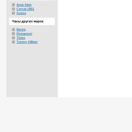
Anne Klein
Cerruti 1881
Guess
Часы других марок
Bering
Romanson
Timex
Tommy Hilfiger