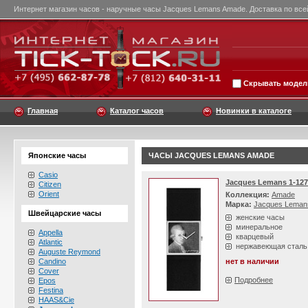
Интернет магазин часов - наручные часы Jacques Lemans Amade. Доставка по все
Скрывать модели
Главная
Каталог часов
Новинки в каталоге
Японские часы
ЧАСЫ JACQUES LEMANS AMADE
Casio
Jacques Lemans 1-12
Citizen
Orient
Коллекция:
Amade
Марка:
Jacques Leman
Швейцарские часы
женские часы
минеральное
Appella
кварцевый
Atlantic
нержавеющая сталь
Auguste Reymond
Candino
нет в наличии
Cover
Подробнее
Epos
Festina
HAAS&Cie