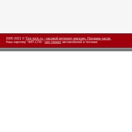
2005-2021 ©
Tick-tock.ru - часовой интернет магазин. Продажа часов.
Наш партнер: ЧИП.СПб -
чип-тюнинг
автомобилей и техники.