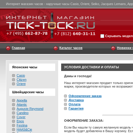
Интернет магазин часов - наручные часы Casio, Orient, Seiko, Jacques Lemans, Appel
Скрывать модели
Главная
Каталог часов
Новинки 
Японские часы
УCЛОВИЯ ДОСТАВКИ И ОПЛАТЫ
Casio
Дамы и господа!
Citizen
Наш интернет-магазин продает только ориги
Orient
марки, производители которых не возражают
Швейцарские часы
Оформление заказа
Доставка
Appella
Оплата
Atlantic
Гарантия
Auguste Reymond
Candino
Cover
ОФОРМЛЕНИЕ ЗАКАЗА:
Epos
Festina
Если Вы нашли ту самую желанную модель ча
HAAS&Cie
модель будет добавлена в Вашу корзину. Ес