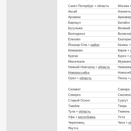
Санкт-Петербург + область
Москва 
Аксай
Альметь
Арзамас
Армавир
Барнаул
Батайск
Бугульма
Великий
Волгодонск
Волжски
Елизово
Екатери
Йошкар-Ола +
район
Казань 
Кемерово
Киров +
Курган
Курск +
Махачкала
Мурманс
Нижний Новгород +
область
Нижнева
Новороссийск
Новосиб
Орел +
область
Пенза +
Салават
Самара
Северск
Смоленс
Старый Оскол
Сургут
Тамбов
Тверь
Тула +
область
Тюмень
Уфа +
республика
Ухта
Череповец
Чита +
о
Якутск