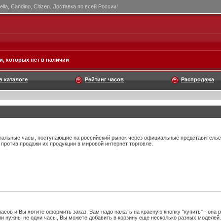
la, Candino, Citizen. Доставка по всей России!
, которых нет в наличии
в каталоге
Рейтинг часов
Распродажа
нальные часы, поступающие на российский рынок через официальные представительст
 против продажи их продукции в мировой интернет торговле.
сов и Вы хотите оформить заказ, Вам надо нажать на красную кнопку "купить" - она 
ли нужны не одни часы, Вы можете добавить в корзину еще несколько разных моделей.