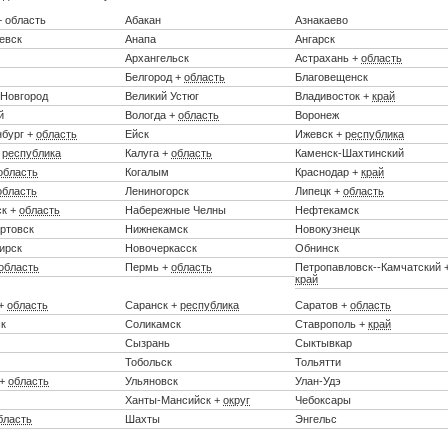
+ область
Абакан
Азнакаево
евск
Анапа
Ангарск
Архангельск
Астрахань +
область
Белгород +
область
Благовещенск
 Новгород
Великий Устюг
Владивосток +
край
й
Вологда +
область
Воронеж
нбург +
область
Ейск
Ижевск +
республика
+
республика
Калуга +
область
Каменск-Шахтинский
область
Когалым
Краснодар +
край
область
Лениногорск
Липецк +
область
к +
область
Набережные Челны
Нефтекамск
ртовск
Нижнекамск
Новокузнецк
ирск
Новочеркасск
Обнинск
область
Пермь +
область
Петропавловск--Камчатский 
край
 +
область
Саранск +
республика
Саратов +
область
к
Соликамск
Ставрополь +
край
Сызрань
Сыктывкар
Тобольск
Тольятти
 +
область
Ульяновск
Улан-Удэ
Ханты-Мансийск +
округ
Чебоксары
бласть
Шахты
Энгельс