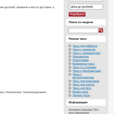
ия деталей, времени и места доставки, а
Поиск по модели
Разные часы
Часы для дайвинга
Часы с компасом
Часы с термометром
Хронометры
Хронографы
Карманные часы
Часы со стразами
Часы с бриллиантами
Часы с
автоподзаводом
Часы для мальчиков
Часы для спорта
Часы для бега
Белые часы
тино, Новокосино, Новопеределкино,
Черные часы
Информация
Интернет магазин Tick-
tock предлагает