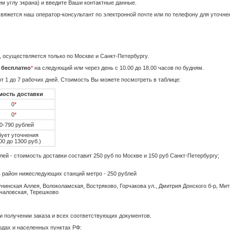
м углу экрана) и введите Ваши контактные данные.
свяжется наш оператор-консультант по электронной почте или по телефону для уточнен
, осуществляется только по Москве и Санкт-Петербургу.
я
бесплатно
*
на следующий или через день с 10.00 до 18.00 часов по будням.
т 1 до 7 рабочих дней. Стоимость Вы можете посмотреть в таблице:
мость доставки
0
*
0
*
0-790 рублей
бует уточнения
00 до 1300 руб.)
ей - стоимость доставки составит 250 руб по Москве и 150 руб Санкт-Петербургу;
в район нижеследующих станций метро - 250 рублей
нинская Аллея, Волоколамская, Востряково, Горчакова ул., Дмитрия Донского б-р, Ми
ачаловская, Терешково
и получении заказа и всех соответствующих документов.
одах и населенных пунктах РФ: