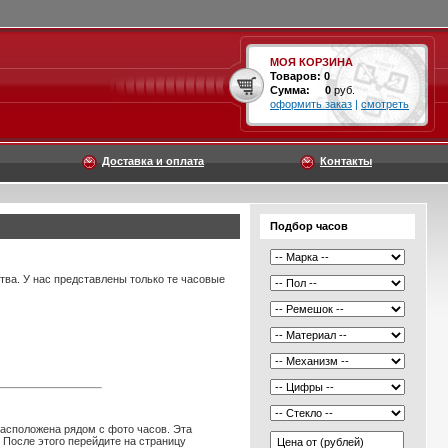
МОЯ КОРЗИНА
Товаров:
0
Сумма:
0
руб.
оформить заказ
|
смотреть
Доставка и оплата
Контакты
Подбор часов
ва. У нас представлены только те часовые
расположена рядом с фото часов. Эта
 После этого перейдите на страницу