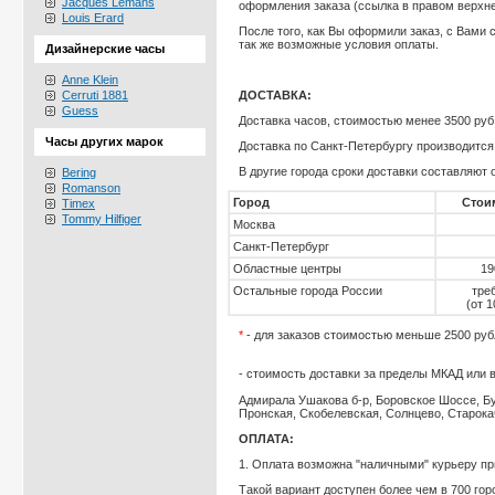
Jacques Lemans
оформления заказа (ссылка в правом верхне
Louis Erard
После того, как Вы оформили заказ, с Вами 
так же возможные условия оплаты.
Дизайнерские часы
Anne Klein
ДОСТАВКА:
Cerruti 1881
Guess
Доставка часов, стоимостью менее 3500 руб
Часы других марок
Доставка по Санкт-Петербургу производитс
В
другие города
сроки доставки составляют о
Bering
Romanson
Город
Стои
Timex
Tommy Hilfiger
Москва
Санкт-Петербург
Областные центры
19
Остальные города России
тре
(от 1
*
- для заказов стоимостью меньше 2500 рубл
- стоимость доставки за пределы МКАД или 
Адмирала Ушакова б-р, Боровское Шоссе, Бу
Пронская, Скобелевская, Солнцево, Старок
ОПЛАТА:
1. Оплата возможна "наличными" курьеру пр
Такой вариант доступен более чем в 700 гор