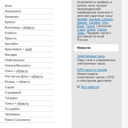
возможность выбрать и
купить часы лучших
Азов
производителей:
Апшеронск
швейцарские мужские и
женские наручные часы
Балаково
Appella
,
Jacques Lemans
,
Брянск
Atlantic
,
Candino
,
Oris
,
Epos
,
Tissot
, | японские
Волгоград +
область
Casio
,
Orient
,
Citizen
,
Елабуга
Seiko
. Продажа часов с
доставкой по всей
Иркутск
России.
Каспийск
Новости
Красноярск +
край
Магадан
Электронные часы
Нефтеюганск
Пару слов о современных
электронных часах.
Новокуйбышевск
GPS часы от Garmin
Омск +
область
Новая модель
+
Ростов-на-Дону +
область
спортивных часов с GPS
и сенсорным дисплеем.
Рязань + область
Все новости
Саров
Стрежевой
Таганрог
Томск +
область
Уссурийск
Челябинск
Южно-Сахалинск