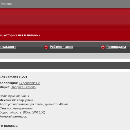
 России!
, которых нет в наличии
в каталоге
Рейтинг часов
Распродажа
ues Lemans E-221
Коллекция:
Expendables 2
Марка:
Jacques Lemans
Пол:
мужские часы
Механизм:
кварцевый
Корпус:
нержавеющая сталь, диаметр: 49 мм
Стекло:
минеральное
Водостойкость 100м. (WR 100)
Кожаный ремешок
т в наличии