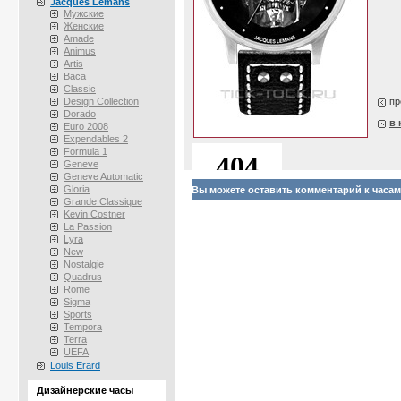
Jacques Lemans
Мужские
Женские
Amade
Animus
Artis
Baca
Classic
Design Collection
пр
Dorado
в 
Euro 2008
Expendables 2
Formula 1
Geneve
Geneve Automatic
Gloria
Вы можете оставить комментарий к часам 
Grande Classique
Kevin Costner
La Passion
Lyra
New
Nostalgie
Quadrus
Rome
Sigma
Sports
Tempora
Terra
UEFA
Louis Erard
Дизайнерские часы