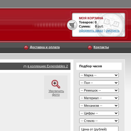
МОЯ КОРЗИНА
Товаров:
0
Сумма:
0
руб.
оформить заказ
|
смотреть
Доставка и оплата
Контакты
в коллекцию Expendables 2
Подбор часов
Увеличить
фото