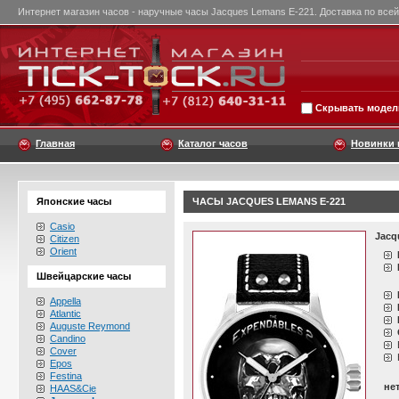
Интернет магазин часов - наручные часы Jacques Lemans E-221. Доставка по всей
Скрывать модели
Главная
Каталог часов
Новинки 
Японские часы
ЧАСЫ JACQUES LEMANS E-221
Casio
Jacq
Citizen
Orient
Швейцарские часы
Appella
Atlantic
Auguste Reymond
Candino
Cover
Epos
Festina
не
HAAS&Cie